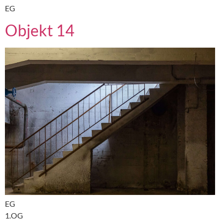
EG
Objekt 14
EG
1.OG