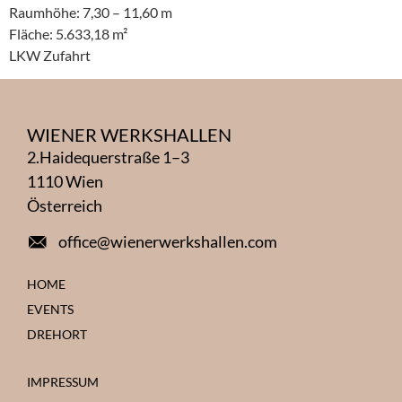
Raumhöhe: 7,30 – 11,60 m
Fläche: 5.633,18 m²
LKW Zufahrt
WIENER WERKSHALLEN
2.Haidequerstraße 1–3
1110 Wien
Österreich
office@wienerwerkshallen.com
HOME
EVENTS
DREHORT
IMPRESSUM